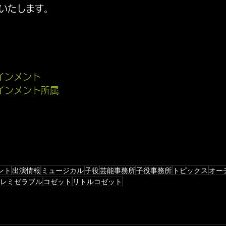
いたします。
インメント
インメント所属
ント
出演情報
ミュージカル
子役
芸能事務所
子役事務所
トピックス
オー
レミゼラブル
コゼット
リトルコゼット