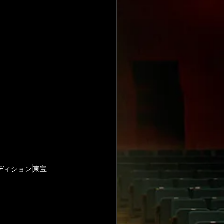
ディション
東宝