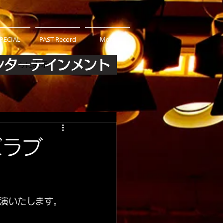
PECIAL
PAST Record
More
ンターテインメント
さらに表示
ゼラブ
演いたします。