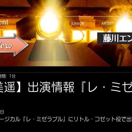
ent
HOME
JUNIOR
ARTIST
S
藤川エ
間: 1分
美遥】出演情報『レ・ミ
0日
ージカル『レ・ミゼラブル』にリトル・コゼット役で出