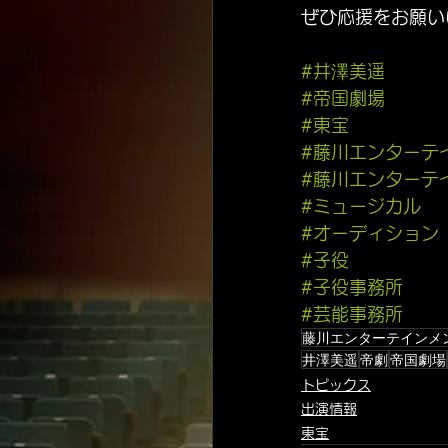
ぜひ応援をお願い
#
井澤美遥
#帝国劇場
#東宝
#
藤川エンターテ
#藤川エンターテ
#
ミュージカル
#
オーディション
#
子役
#
子役事務所
#
芸能事務所
藤川エンターテインメ
井澤美遥
帝劇
帝国劇場
トピックス
出演情報
東宝