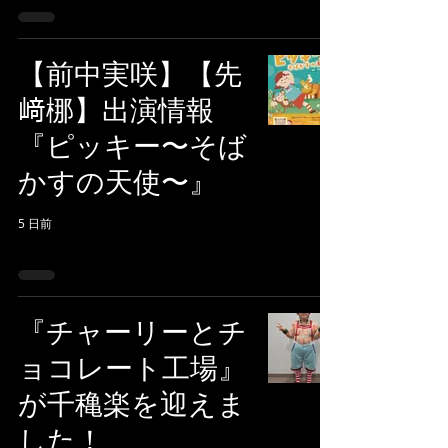
【前中実咲】【先
﨑梛】出演情報
『ピッキー〜そば
かすの天使〜』
5 日前
『チャーリーとチ
ョコレート工場』
が千穐楽を迎えま
した！