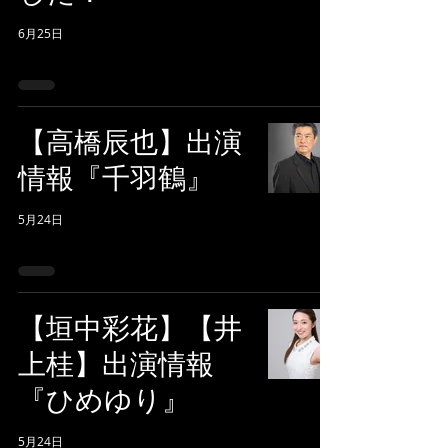
6月25日
【高橋辰也】出演
情報『千羽鶴』
5月24日
【垣中彩花】【井
上桂】出演情報
『ひめゆり』
5月24日