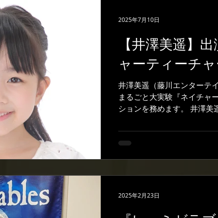
2025年7月10日
【井澤美遥】出
ャーティーチャ
井澤美遥（藤川エンターテイ
まるごと大実験『ネイチャ
ションを務めます。 井澤美
さん、timeleszさんが
体を張って実験する番組です。
2025年2月23日