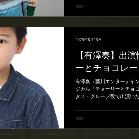
演中の有澤から、メッセー
ュージカル『チャーリーとチ
目の舞台となり、だんだん
に慣れて来ました。 今回
けます。重くて暑くて大変
2025年8月13日
す！ キャストの皆さんもと
支えられながら初日を迎えま
【有澤奏】出演
さん新しい発見もあると思
つつ、舞台にも活かせればと
ーとチョコレー
でもたくさんの人と出会い
かることもあるかもしれま
有澤奏（藤川エンターテイ
努めてまいりますのでこれ
ジカル『チャーリーとチョ
す！ 日生劇場での公演も折
タス・グループ役で出演いた
公演一公演を大切に、オー
プ主演の映画も有名なこち
られるよう頑張ってまいり
続いてのキャストの皆さん
いいたします！
ーに参加する有澤ですが、作品