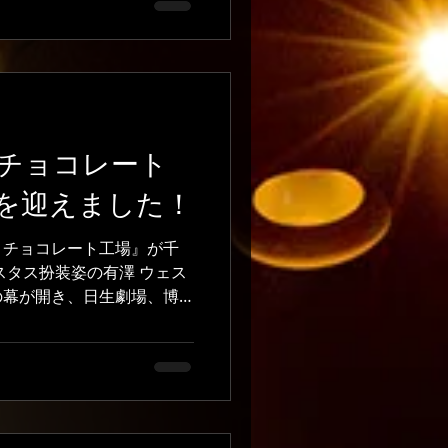
さんの女の子です。優しく
、仲間達の気持ちが変化
変わっていきます。場面ご
演じたいです。歌も頑張り
先﨑梛 初めてのファミリー
で、ドキドキしています
チョコレート
なさんにお話を楽しんでも
ります！ 間もなく本番で
を迎えました！
しくお願いいたします！ 公
とチョコレート工場』が千
6/07/11/picky/ #前中実咲 #先
スタス扮装姿の有澤 ウェス
ターテインメント #ミュージ
の幕が開き、日生劇場、博
 #子役事務所 #芸能事務所
ルホールと、たくさんのお
有澤からのコメントを紹介
ョコレート工場』を終えて
ト工場』の舞台に出るこ
ことも新しく学んだことも
ニーの皆さんと助けてくれ