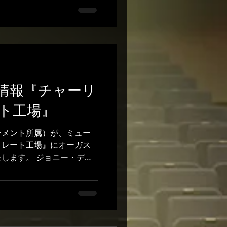
ジが届きました。 このミ
ョコレート工場』で、4つ
と舞台と勉強を両立するの
は、衣装で初めて着肉をつ
ですが、すごく楽しいで
ても優しく、多くの方々に
した！ 中学生になりたく
情報『チャーリ
います。それを楽しみにし
思います。 学校でも舞台
ト工場』
、そこには難関が立ちはだ
せんが、これからも元気に
ンメント所属）が、ミュー
からもよろしくお願いしま
コレート工場』にオーガス
り返しを過ぎましたが、一
します。 ジョニー・デッ
ガスタスという人物を生き
らの作品。前回公演に引き
ますので、ぜひ応援をお願
も多い中、新しくカンパニ
にか...