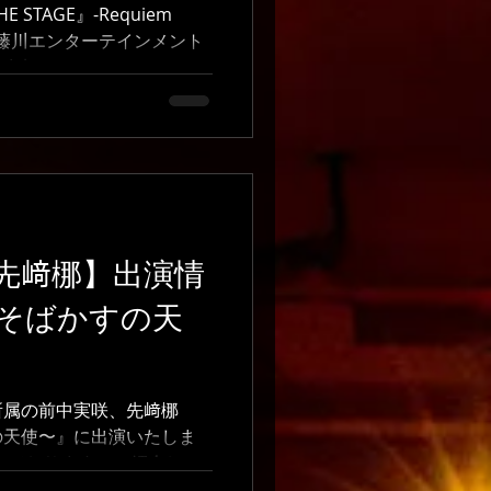
STAGE』-Requiem
谷海（藤川エンターテインメント
参加いたしました。 スウ
のために全ての役の動きを
いにも今回本番の舞台に立
が、稽古では代役としてた
だきました。 #あんステ #
equiemfromKnights
#ミュージカル #オーディ
#芸能事務所
先﨑梛】出演情
そばかすの天
所属の前中実咲、先﨑梛
の天使〜』に出演いたしま
いておりますので紹介しま
咲 私の演じるヴィレは、弱