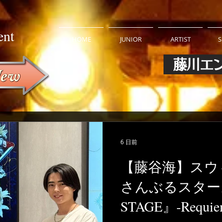
ent
HOME
JUNIOR
ARTIST
S
藤川エ
6 日前
【藤谷海】スウ
さんぶるスター
STAGE』-Requiem