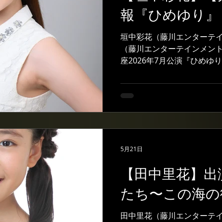
ンメント所属 #ミュージカル 
報『ひめゆり』
子役事務所 #芸能事務所 #
垣中彩花（藤川エンターテ
（藤川エンターテインメン
座2026年7月公演『ひめゆ
中彩花 🌙組クミ（ひめゆ
ージカル『ひめゆり』にて
くことになりました。 30
らしいキャストの皆様とご
に思います。 一つ一つの場
ながら、クミと真摯に向き
ます。 ぜひ劇場でご覧いた
5月21日
応援、よろしくお願いいたし
桂 両組兵士役 「この度、
【田中里花】出
ミュージカル座さんの『ひめ
たち〜この海の
頂くことになりました！稽
まなバックグラウンドをお
い、非常に大きな刺激を貰
田中里花（藤川エンターテ