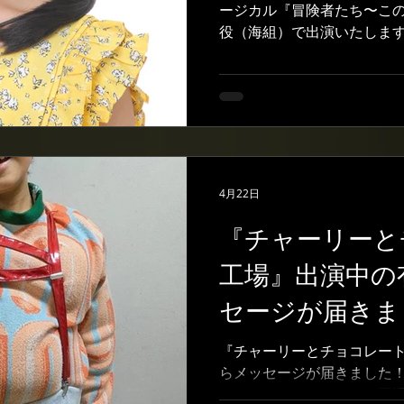
て参ります！皆様、楽しみに
ージカル『冒険者たち〜こ
らは井上より。 チラシを持
役（海組）で出演いたします
て応援をよろしくお願いいた
たオーディションが「冒険
ちら...
ずっと憧れていた作品だっ
事が決まりとても嬉しいで
らしい動きにも注目してく
ます！」 と田中。 本番ま
が入っているようです。 ぜ
す！！ 公式HPはこちら https:/
4月22日
#冒険者たち #田中里花 #
ミュージカル #オーディション
『チャーリーと
能事務所
工場』出演中の
セージが届きま
『チャーリーとチョコレー
らメッセージが届きました！
ャーリーとチョコレート工