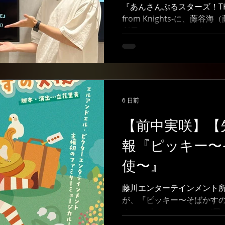
『あんさんぶるスターズ！THE 
from Knights-に、藤
所属）が、スウィングとして
ィングは、基本的に万が一
覚える役割を担います。 幸
つ機会はありませんでした
くさんの役に挑戦させていた
藤谷海 #あんさんぶるスターズ #R
6 日前
#藤川エンターテインメント 
ション #子役 #子役事務所 
【前中実咲】【
報『ピッキー〜
使〜』
藤川エンターテインメント
が、『ピッキー〜そばかす
す。 二人からコメントが届
す。 星組ヴィレ役 前中実