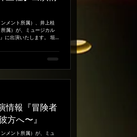
#オーディション #子役 #
千羽鶴
インメント所属）、井上桂
ト所属）が、ミュージカル
り』に出演いたします。 垣
り学徒）役 「この度、ミュ
クミ役を務めさせていただ
年という節目の公演に、素晴
一緒できることを大変光栄
面や作品の想いを大切にし
合い、精一杯努めてまいり
だけましたら嬉しいです。
ます。」 と垣中。 井上
兼ねてから出てみたかった
演情報『冒険者
ゆり2026』に出演させて
彼方へ〜』
古に入りましたが、さまざ
持ちの演者さんと触れ合
っています。立派に果たし
インメント所属）が、ミュ