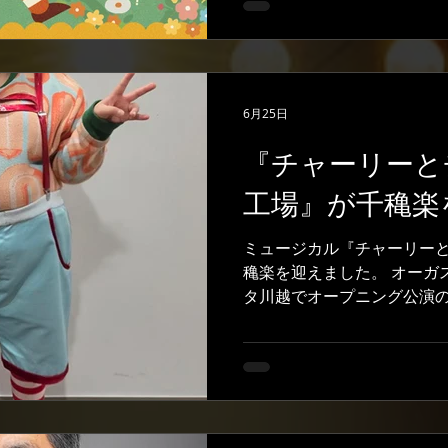
虫だけど優しくて頑張り屋
て強いピッキーに影響され
し、ヴィレの気持ちも段々
とのヴィレの変化を丁寧に
6月25日
ます！ 月組ファンシー役 
ミュージカルへの出演なの
『チャーリーと
が、 観に来てくださったみ
らえるよう、 全力でがんば
工場』が千穐楽
す。 ぜひ劇場で応援をよろ
演詳細はこちらから
ミュージカル『チャーリー
https://llvictor.com/202
穐楽を迎えました。 オーガ
﨑梛 #ピッキー #藤川エン
タ川越でオープニング公演
カル #オーディション #子役
多座、大阪のフェスティバ
客様にお会いできました。 
します。 『チャーリーとチ
『チャーリーとチョコレー
とができて、改めて学んだ
ありました。優しいカンパ