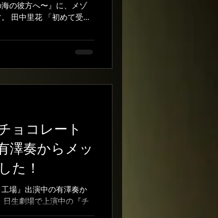
していて下さい！」 こち
の海の彼方へ〜』に、メゾ
って笑顔の二人 ぜひ劇場に
。 田中里花 「初めて受け
します！！！ 公式HPはこ
者たち」でした。それから
たのでメゾ役で出演できる
す。沢山研究したアイドル
ださいね！最後まで頑張り
で１ヶ月を切り、稽古にも熱
ひ劇場で応援をお願いしま
/boukenshatachi.com/
藤川エンターテインメント #
 #子役 #子役事務所 #芸
チョコレート
有澤奏からメッ
した！
ト工場』出演中の有澤奏か
 日生劇場で上演中の『チ
場』。オーガスタス役で出