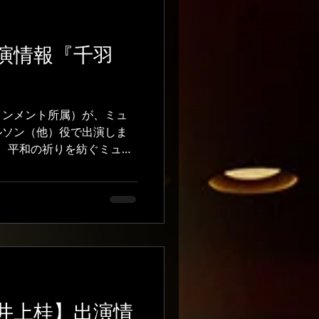
した。 『チャーリーとチ
タジーな世界で、オーガス
どんな表情をするのか悩ま
演情報『千羽
くれたのが今回お母さん役
いつでも気にかけてくれ
ドバイスをしてくれまし
ー木下さんにもたくさん教
インメント所属）が、ミュ
は人物像が自分の中ではっ
ルソン（他）役で出演しま
やふやな演技になっていま
に、平和の祈りを紡ぐミュー
ーさんは何度もアドバイス
に向き合っているとのこと
像がだんだんはっ
ら
tro-tatsu/ また、ミュージカル座
藤川エンターテインメント
の夏期講習でもお世話にな
 ミュージカル『千羽鶴』
運びください！！ 公式HPは
o.jp/stage/senbazuru/ #高
ンメント #藤川エンターテイ
井上桂】出演情