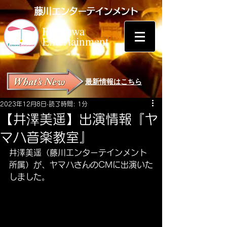
藤川エンターテインメント
Fujikawa
Entertainment
最新情報はこちら
2023年12月8日
読了時間: 1分
【井澤美遥】出演情報『ヤ
マハ音楽教室』
井澤美遥（藤川エンターテインメント
所属）が、ヤマハさんのCMに出演いた
しました。