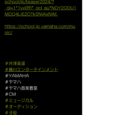
school/lp/teaser2024/?
_gl=1*1yv0ffl*_gcl_au*NDY2ODU1
MDQ4LjE2OTk5NjAxNjM.
https://school.jp.yamaha.com/mu
sic/
＃井澤美遥
＃藤川エンターテインメント
＃YAMAHA
＃ヤマハ
＃ヤマハ音楽教室
＃CM
＃ミュージカル
＃オーディション
＃子役