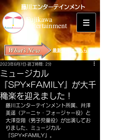
藤川エンターテインメント
Fujikawa
Entertainment
最新情報はこちら
2023年6月7日
読了時間: 2分
ミュージカル
『SPY×FAMILY』が大千
穐楽を迎えました！
藤川エンターテインメント所属、井澤
美遥（アーニャ・フォージャー役）と
大澤空翔（男子児童役）が出演してお
りました、ミュージカル
『SPY×FAMILY』。