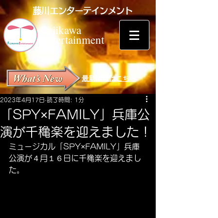
藤川エンターテインメント
Fujikawa
Entertainment
最新情報はこちら
2023年4月17日
読了時間: 1分
「SPY×FAMILY」兵庫公
演が千穐楽を迎えました！
ミュージカル「SPY×FAMILY」兵庫
公演が４月１６日に千穐楽を迎えまし
た。