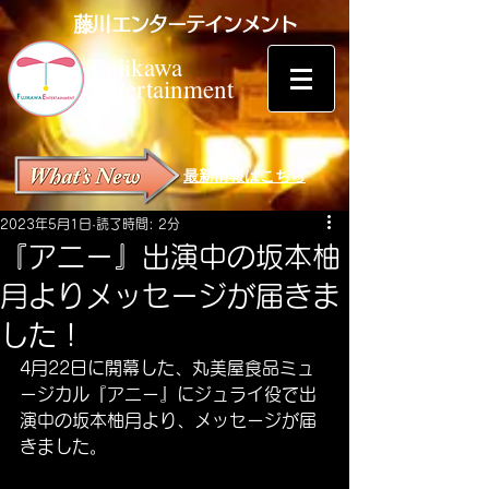
藤川エンターテインメント
Fujikawa
Entertainment
最新情報はこちら
2023年5月1日
読了時間: 2分
『アニー』出演中の坂本柚
月よりメッセージが届きま
した！
4月22日に開幕した、丸美屋食品ミュ
ージカル『アニー』にジュライ役で出
演中の坂本柚月より、メッセージが届
きました。