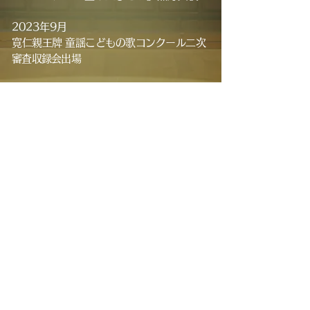
2023年9月
寛仁親王牌 童謡こどもの歌コンクール二次
審査収録会出場
2023年6月
くまのがっこうミュージカル『ジャッキ
ー! あなたのたからものはなんですか?』
チャッキー役
レッスン歴
2020年04月~ ピアノ
2020年08月~ クラシックバレエ
2022年06月~ 歌・ソルフェージュ
2022年07月~ タップダンス・ジャズダ
ンス
2024年05月~ 演技