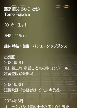
藤原 朋(ふじわら とも)
Tomo Fujiwara
2016年 生まれ
身長：
119
cm
趣味 特技：読書・バレエ・タップダンス
出演歴
2024年9月
寛仁親王牌 童謡こどもの歌コンクール二
次審査収録会出場
2024年8月
短編映画『容疑者は19人』恵美役
2024年3月
ミュージカル『星の王子さま』点灯夫役