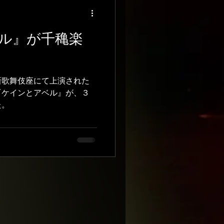
ル』が千穐楽
新歌舞伎座にて上演された
『ケインとアベル』が、３
た。