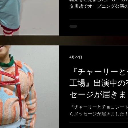
タ川越でオープニング公演
多座、大阪のフェスティバ
客様にお会いできました。 
します。 『チャーリーとチ
『チャーリーとチョコレー
とができて、改めて学んだ
ありました。優しいカンパ
る家族のおかげでもありま
4月22日
ョコレート工場』はファン
タスはどんな性格なのか、
『チャーリーと
されました。それを助けて
工場』出演中の
の鈴木ほのかさんでした。
て、悩んでいるとすぐにア
セージが届きま
た。また、演出のウォーリ
えていただきました。最初
『チャーリーとチョコレー
きりとできていなくて、あ
らメッセージが届きました！
した。それでも、ウォーリ
ャーリーとチョコレート工
をくれて、自分の中で人物
演中の有澤から、メッセー