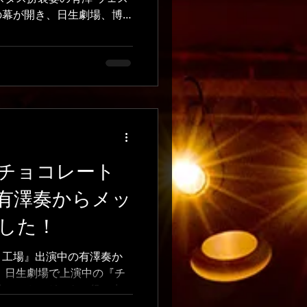
の幕が開き、日生劇場、博
ルホールと、たくさんのお
有澤からのコメントを紹介
ョコレート工場』を終えて
ト工場』の舞台に出るこ
ことも新しく学んだことも
ニーの皆さんと助けてくれ
した。 『チャーリーとチ
タジーな世界で、オーガス
どんな表情をするのか悩ま
チョコレート
くれたのが今回お母さん役
有澤奏からメッ
いつでも気にかけてくれ
ドバイスをしてくれまし
した！
ー木下さんにもたくさん教
は人物像が自分の中ではっ
ト工場』出演中の有澤奏か
やふやな演技になっていま
 日生劇場で上演中の『チ
ーさんは何度もアドバイス
場』。オーガスタス役で出
像がだんだんはっ
ジが届きました。 このミ