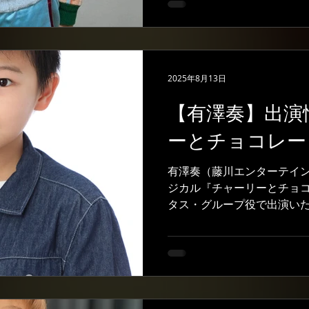
ュージカル『チャーリーとチ
目の舞台となり、だんだん
に慣れて来ました。 今回
けます。重くて暑くて大変
2025年8月13日
す！ キャストの皆さんもと
支えられながら初日を迎えま
【有澤奏】出演
さん新しい発見もあると思
つつ、舞台にも活かせればと
ーとチョコレー
でもたくさんの人と出会い
かることもあるかもしれま
有澤奏（藤川エンターテイ
努めてまいりますのでこれ
ジカル『チャーリーとチョ
す！ 日生劇場での公演も折
タス・グループ役で出演いた
公演一公演を大切に、オー
プ主演の映画も有名なこち
られるよう頑張ってまいり
続いてのキャストの皆さん
いいたします！
ーに参加する有澤ですが、作品