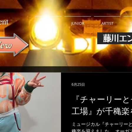
ent
HOME
JUNIOR
ARTIST
S
藤川エ
6月25日
『チャーリーと
工場』が千穐楽
ミュージカル『チャーリー
穐楽を迎えました。 オーガ