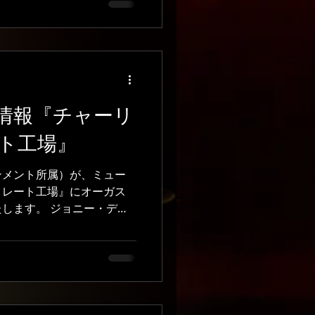
ョコレート工場』で、4つ
と舞台と勉強を両立するの
は、衣装で初めて着肉をつ
ですが、すごく楽しいで
ても優しく、多くの方々に
した！ 中学生になりたく
情報『チャーリ
います。それを楽しみにし
思います。 学校でも舞台
ト工場』
、そこには難関が立ちはだ
せんが、これからも元気に
ンメント所属）が、ミュー
からもよろしくお願いしま
コレート工場』にオーガス
り返しを過ぎましたが、一
します。 ジョニー・デッ
ガスタスという人物を生き
らの作品。前回公演に引き
ますので、ぜひ応援をお願
も多い中、新しくカンパニ
にか...