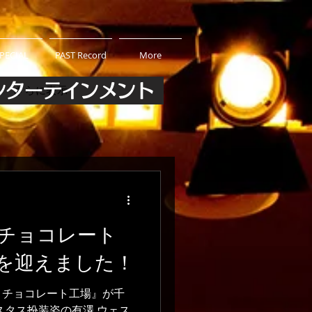
PECIAL
PAST Record
More
ンターテインメント
さらに表示
チョコレート
を迎えました！
とチョコレート工場』が千
スタス扮装姿の有澤 ウェス