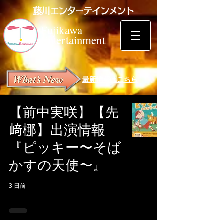
藤川エンターテインメント
Fujikawa
Entertainment
最新情報はこちら
【前中実咲】【先
﨑梛】出演情報
『ピッキー〜そば
かすの天使〜』
3 日前