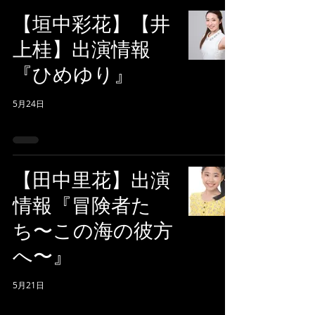
【垣中彩花】【井
上桂】出演情報
『ひめゆり』
5月24日
【田中里花】出演
情報『冒険者た
ち〜この海の彼方
へ〜』
5月21日